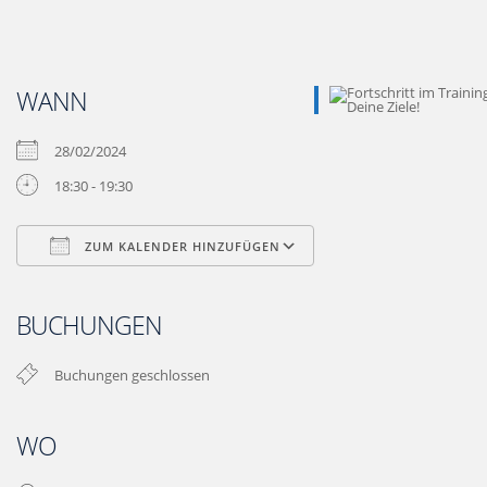
WANN
28/02/2024
18:30 - 19:30
ZUM KALENDER HINZUFÜGEN
ICS herunterladen
Google Kalender
iCalendar
Office 365
Outlook Live
BUCHUNGEN
Buchungen geschlossen
WO