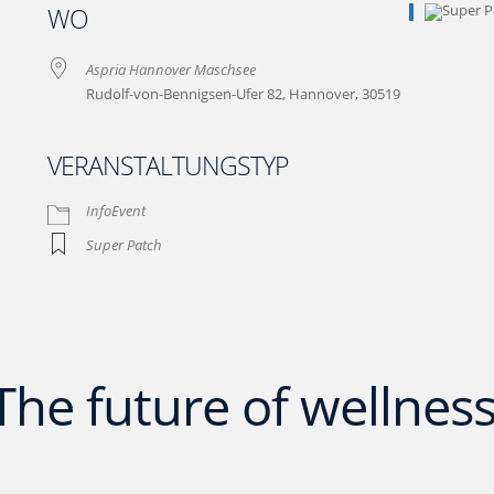
WO
Aspria Hannover Maschsee
Rudolf-von-Bennigsen-Ufer 82, Hannover, 30519
VERANSTALTUNGSTYP
ive
InfoEvent
Super Patch
The future of wellness