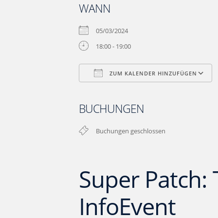
WANN
05/03/2024
18:00 - 19:00
ZUM KALENDER HINZUFÜGEN
ICS herunterladen
Google Kalender
iCalendar
Office 365
Outlook L
BUCHUNGEN
Buchungen geschlossen
Super Patch: 
InfoEvent