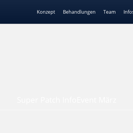
Konzept
Behandlungen
Team
Info
Super Patch InfoEvent März